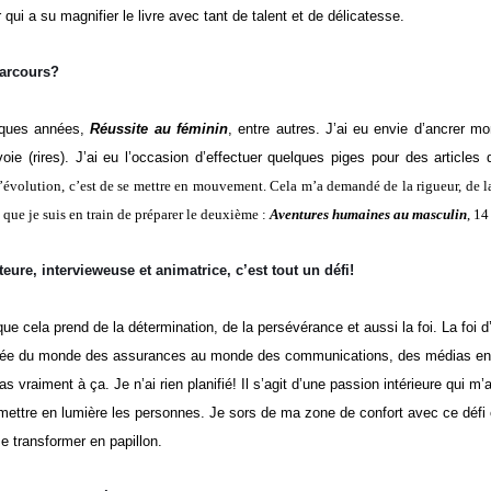
 qui a su magnifier le livre avec tant de talent et de délicatesse.
parcours?
lques années,
Réussite au féminin
, entre autres. J’ai eu envie d’ancrer mo
oie (rires). J’ai eu l’occasion d’effectuer quelques piges pour des article
’évolution, c’est de se mettre en mouvement. Cela m’a demandé de la rigueur, de la 
 que je suis en train de préparer le deuxième :
Aventures humaines au masculin
, 14
teure, intervieweuse et
animatrice, c’est tout un défi!
e cela prend de la détermination, de la persévérance et aussi la foi. La foi d’
ssée du monde des assurances au monde des communications, des médias en u
s vraiment à ça. Je n’ai rien planifié! Il s’agit d’une passion intérieure qui 
à mettre en lumière les personnes. Je sors de ma zone de confort avec ce défi
se transformer en papillon.